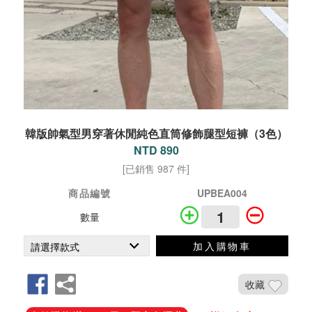
韓版帥氣型男穿著休閒純色直筒修飾腿型短褲（3色）
NTD 890
[已銷售 987 件]
商品編號
UPBEA004
數量
加入購物車
收藏