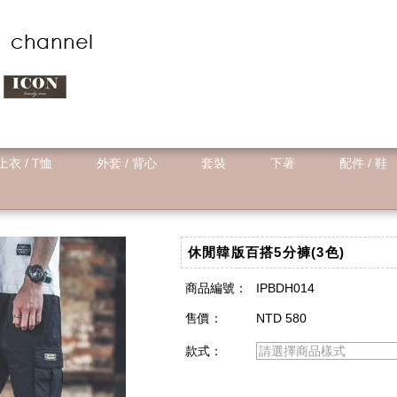
上衣 / T恤
外套 / 背心
套裝
下著
配件 / 鞋
休閒韓版百搭5分褲(3色)
商品編號：
IPBDH014
售價：
NTD 580
款式：
請選擇商品樣式