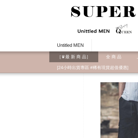
Untitled MEN
［♛最 新 商 品］
全 商 品
[24小時出貨專區 #稀有現貨超值優惠]