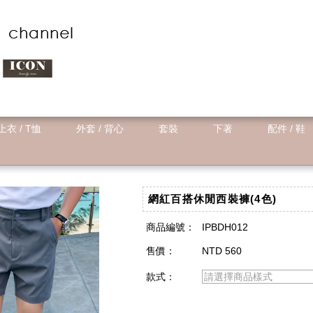
上衣 / T恤
外套 / 背心
套裝
下著
配件 / 鞋
網紅百搭休閒西裝褲(4色)
商品編號：
IPBDH012
售價：
NTD 560
款式：
請選擇商品樣式