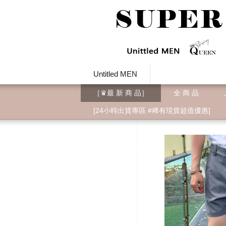
Untitled MEN
［♛最 新 商 品］
全 商 品
[24小時出貨專區 #稀有現貨超值優惠]