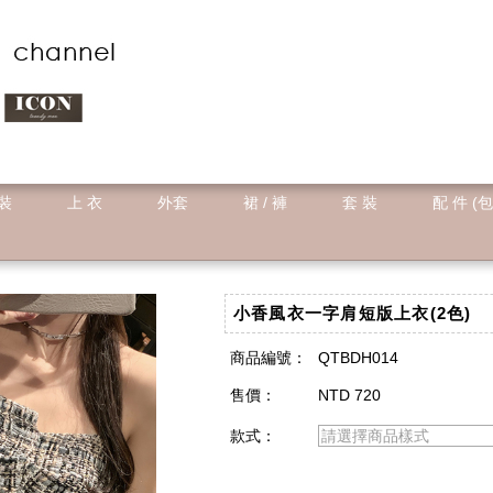
 裝
上 衣
外套
裙 / 褲
套 裝
配 件 (包
小香風衣一字肩短版上衣(2色)
商品編號：
QTBDH014
售價：
NTD 720
款式：
請選擇商品樣式