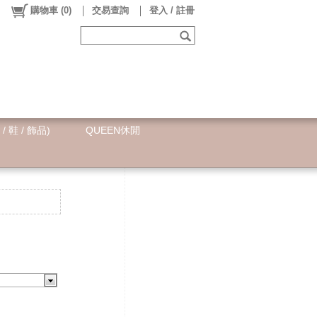
購物車
(
0
)
交易查詢
登入 / 註冊
 / 鞋 / 飾品)
QUEEN休閒