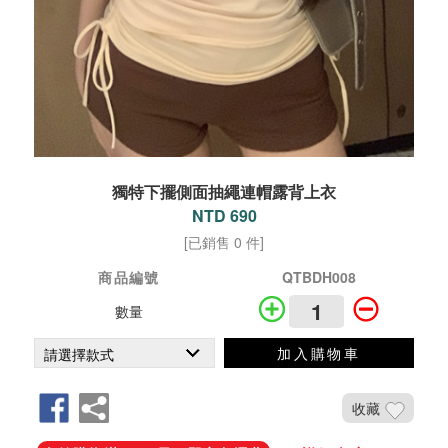
獨特下擺側面抽繩連帽露背上衣
NTD 690
[已銷售 0 件]
商品編號
QTBDH008
數量
加入購物車
收藏