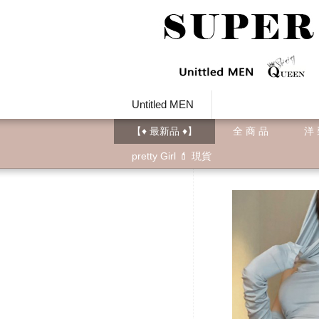
Untitled MEN
【♦ 最新品 ♦】
全 商 品
洋
pretty Girl 💄 現貨