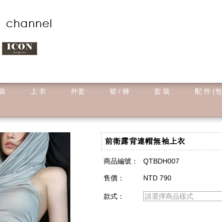
 裝
上 衣
外套
裙 / 褲
套 裝
配 件 (包
前衛露背連帽無袖上衣
商品編號：
QTBDH007
售價：
NTD 790
款式：
請選擇商品樣式