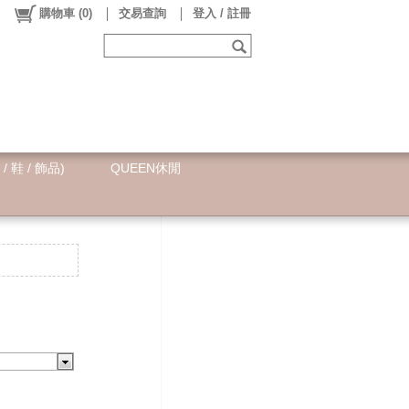
購物車
(
0
)
交易查詢
登入 / 註冊
 / 鞋 / 飾品)
QUEEN休閒