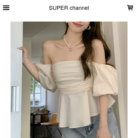
LOADING...
SUPER channel