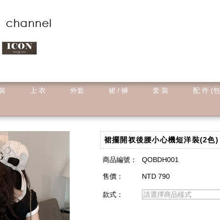
 裝
上 衣
外套
裙 / 褲
套 裝
配 件 (包
裙擺開衩後腰小心機短洋裝(2色)
商品編號：
QOBDH001
售價：
NTD 790
款式：
請選擇商品樣式