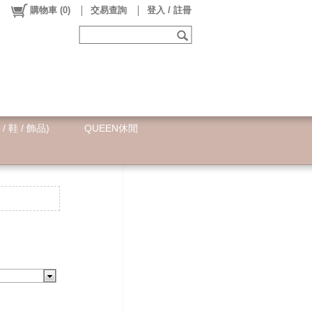
購物車
(
0
)
交易查詢
登入 / 註冊
 / 鞋 / 飾品)
QUEEN休閒