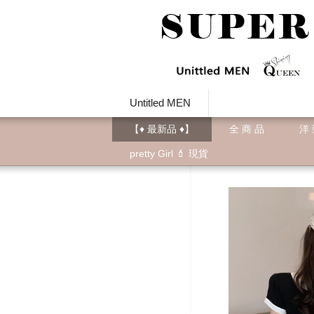
Untitled MEN
【♦ 最新品 ♦】
全 商 品
洋
pretty Girl 💄 現貨