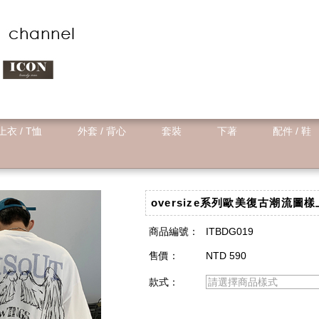
上衣 / T恤
外套 / 背心
套裝
下著
配件 / 鞋
oversize系列歐美復古潮流圖樣
商品編號：
ITBDG019
售價：
NTD 590
款式：
請選擇商品樣式