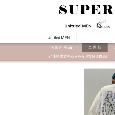
Untitled MEN
［♛最 新 商 品］
全 商 品
[24小時出貨專區 #稀有現貨超值優惠]