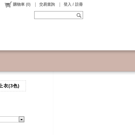
購物車
(
0
)
交易查詢
登入 / 註冊
上衣(3色)