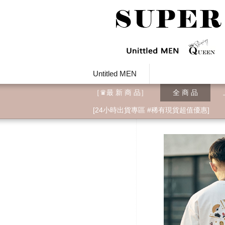
Untitled MEN
［♛最 新 商 品］
全 商 品
[24小時出貨專區 #稀有現貨超值優惠]