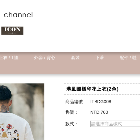
上衣 / T恤
外套 / 背心
套裝
下著
配件 / 鞋
港風圖樣印花上衣(2色)
商品編號：
ITBDG008
售價：
NTD 760
款式：
請選擇商品樣式