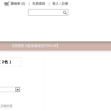
購物車
(
0
)
交易查詢
登入 / 註冊
【現貨區 #超值最低至70% off】
2色 )
. . 詳細內容