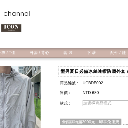
衣 / T恤
外套 / 背心
套 裝
下 著
配件 / 鞋
型男夏日必備冰絲連帽防曬外套 ( 
商品編號：
UCBDE002
售價：
NTD 680
款式：
請選擇商品樣式
全館購物滿2000元，即享免運費
. 