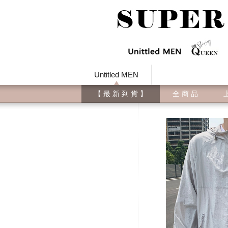
Untitled MEN
【 最 新 到 貨 】
全 商 品
上