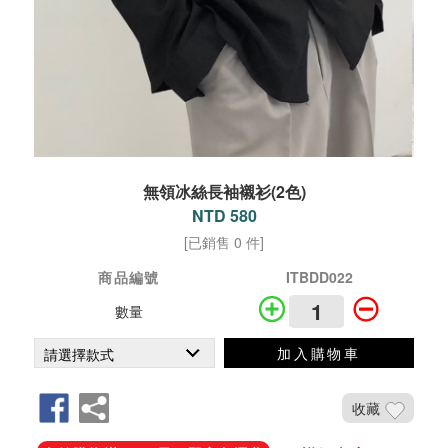
無領冰絲長袖襯衫(2色)
NTD 580
[已銷售 0 件]
商品編號
ITBDD022
數量
加入購物車
收藏