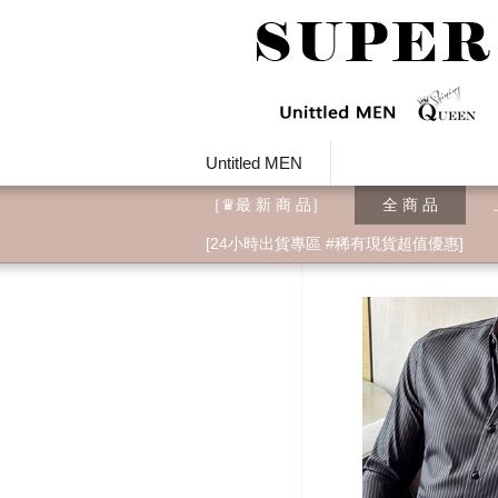
Untitled MEN
［♛最 新 商 品］
全 商 品
[24小時出貨專區 #稀有現貨超值優惠]