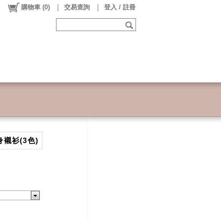
購物車
(
0
)
交易查詢
登入 / 註冊
襯衫(3色)