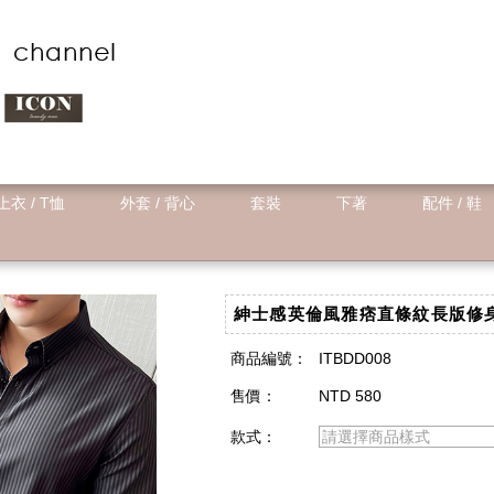
上衣 / T恤
外套 / 背心
套裝
下著
配件 / 鞋
紳士感英倫風雅痞直條紋長版修身
商品編號：
ITBDD008
售價：
NTD 580
款式：
請選擇商品樣式