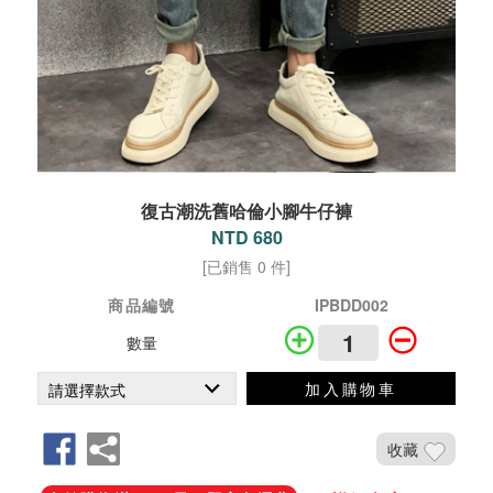
復古潮洗舊哈倫小腳牛仔褲
NTD 680
[已銷售 0 件]
商品編號
IPBDD002
數量
加入購物車
收藏