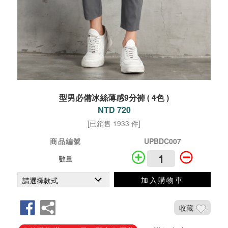
型男必備冰絲薄感9分褲 ( 4色 )
NTD 720
[已銷售 1933 件]
商品編號
UPBDC007
數量
加入購物車
收藏