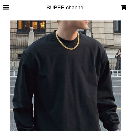
LOADING...
SUPER channel