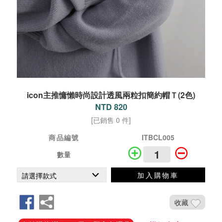
icon主推慵懶時尚設計透風兩粒扣簡約帽Ｔ(2色)
NTD 820
[已銷售 0 件]
商品編號
ITBCL005
數量
加入購物車
收藏