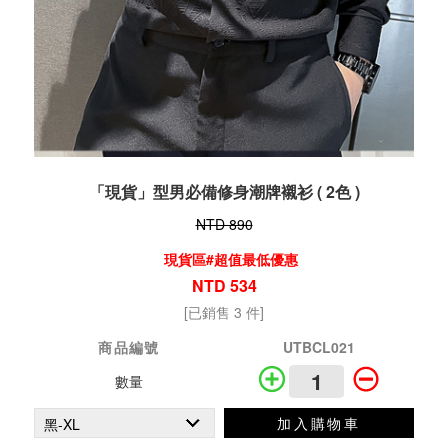
「現貨」型男必備修身潮牌襯衫 ( 2色 )
NTD 890
現貨區#超值最低優惠
NTD 534
[已銷售 3 件]
商品編號
UTBCL021
數量
加入購物車