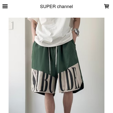
LOADING...
SUPER channel