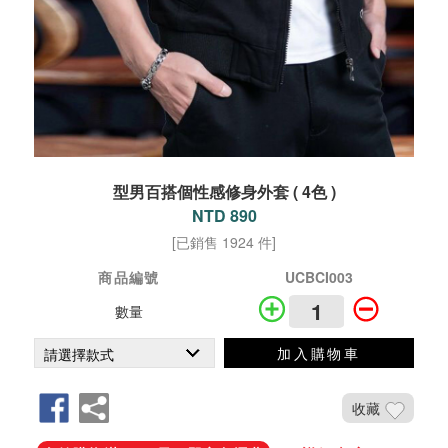
型男百搭個性感修身外套 ( 4色 )
NTD 890
[已銷售 1924 件]
商品編號
UCBCI003
數量
加入購物車
收藏