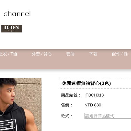
上衣 / T恤
外套 / 背心
套裝
下著
配件 / 鞋
休閒連帽無袖背心(3色)
商品編號：
ITBCH013
售價：
NTD 880
款式：
請選擇商品樣式