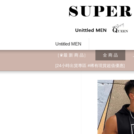
Untitled MEN
［♛最 新 商 品］
全 商 品
[24小時出貨專區 #稀有現貨超值優惠]