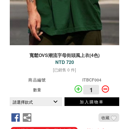
寬鬆OVS潮流字母街頭風上衣(4色)
NTD 720
[已銷售 0 件]
商品編號
ITBCF004
數量
加入購物車
收藏