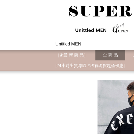
Untitled MEN
［♛最 新 商 品］
全 商 品
[24小時出貨專區 #稀有現貨超值優惠]