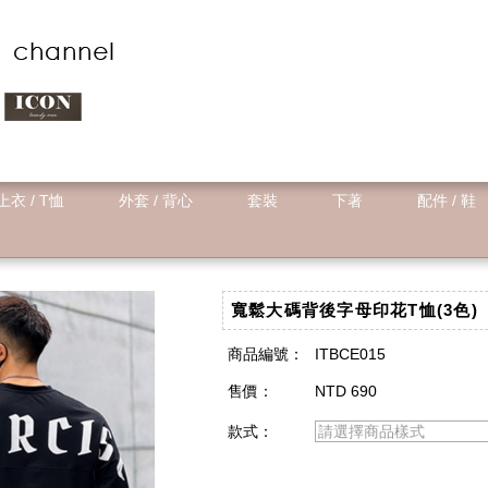
上衣 / T恤
外套 / 背心
套裝
下著
配件 / 鞋
寬鬆大碼背後字母印花T恤(3色)
商品編號：
ITBCE015
售價：
NTD 690
款式：
請選擇商品樣式