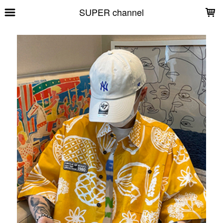
LOADING...
SUPER channel