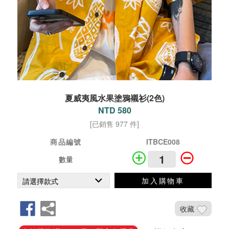
夏威夷風水果塗鴉襯衫(2色)
NTD 580
[已銷售 977 件]
商品編號
ITBCE008
數量
加入購物車
收藏