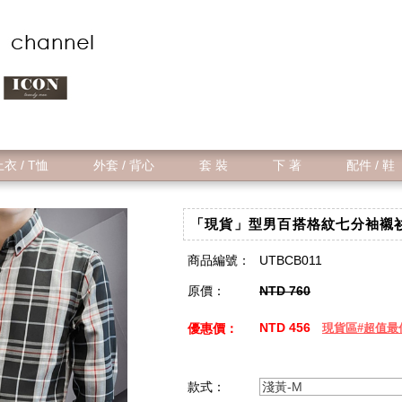
衣 / T恤
外套 / 背心
套 裝
下 著
配件 / 鞋
「現貨」型男百搭格紋七分袖襯衫 (
商品編號：
UTBCB011
原價：
NTD 760
NTD 456
優惠價：
現貨區#超值最
款式：
淺黃-M