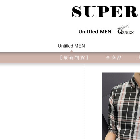
Untitled MEN
【 最 新 到 貨 】
全 商 品
上