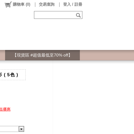
購物車
(
0
)
交易查詢
登入 / 註冊
【現貨區 #超值最低至70% off】
 5色 )
低優惠