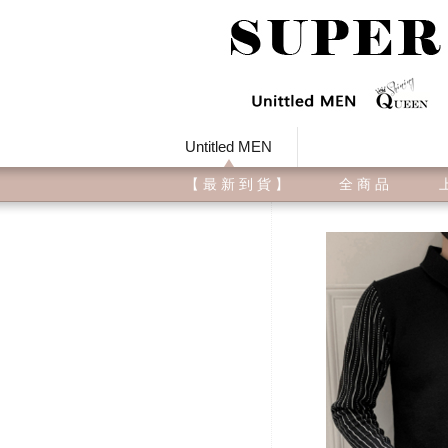
Untitled MEN
【 最 新 到 貨 】
全 商 品
上