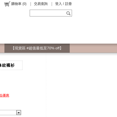
購物車
(
0
)
交易查詢
登入 / 註冊
【現貨區 #超值最低至70% off】
條紋襯衫
低優惠