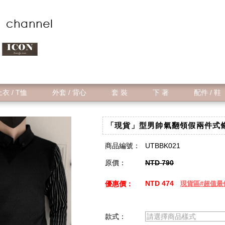
衣 / T恤
外套 / 背心
套 裝
下 著
配件 / 鞋
「現貨」型男帥氣翻領假兩件式
商品編號：
UTBBK021
原價：
NTD 790
NTD 474
優惠價：
現貨區#超值最
款式：
請選擇商品樣式