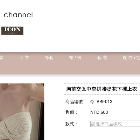
 裝
上 衣
外套
裙 / 褲
套 裝
配 件 (包
胸前交叉中空拼接提花下擺上衣
商品編號：
QTBBF013
售價：
NTD 680
款式：
請選擇商品樣式