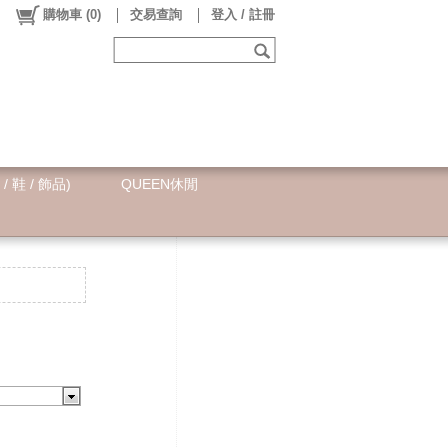
購物車
(
0
)
交易查詢
登入 / 註冊
 / 鞋 / 飾品)
QUEEN休閒