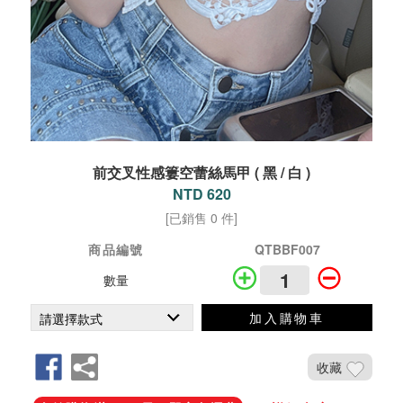
前交叉性感簍空蕾絲馬甲 ( 黑 / 白 )
NTD 620
[已銷售 0 件]
商品編號
QTBBF007
數量
加入購物車
收藏