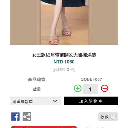
女王款細肩帶前開岔大裙擺洋裝
NTD 1060
[已銷售 0 件]
商品編號
QOBBF007
數量
加入購物車
收藏