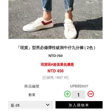
「現貨」型男必備彈性破洞牛仔九分褲 ( 2色 )
NTD 760
現貨區#超值最低優惠
NTD 456
[已銷售 1887 件]
商品編號
UPBBD007
數量
加入購物車