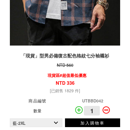
「現貨」型男必備復古配色格紋七分袖襯衫
NTD 560
現貨區#超值最低優惠
NTD 336
[已銷售 1829 件]
商品編號
UTBBD042
數量
加入購物車