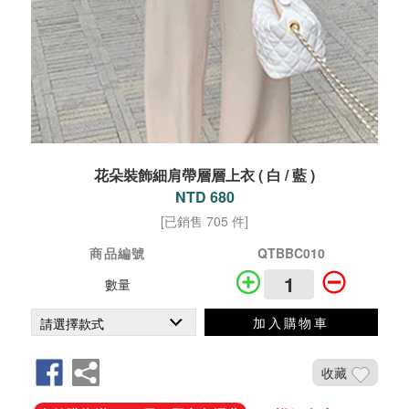
花朵裝飾細肩帶層層上衣 ( 白 / 藍 )
NTD 680
[已銷售 705 件]
商品編號
QTBBC010
數量
加入購物車
收藏