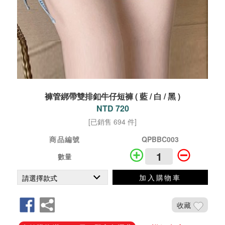
褲管綁帶雙排釦牛仔短褲 ( 藍 / 白 / 黑 )
NTD 720
[已銷售 694 件]
商品編號
QPBBC003
數量
加入購物車
收藏