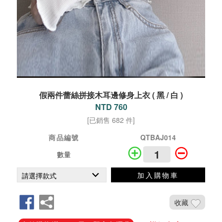
假兩件蕾絲拼接木耳邊修身上衣 ( 黑 / 白 )
NTD 760
[已銷售 682 件]
商品編號
QTBAJ014
數量
加入購物車
收藏