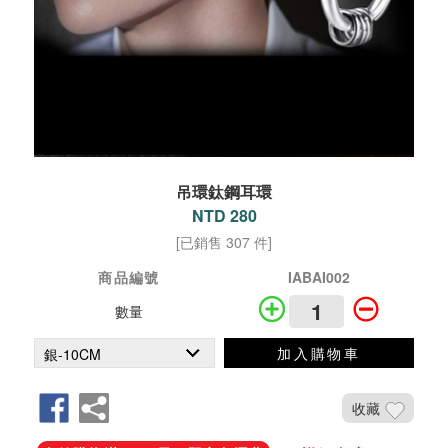
吊環鈦鋼耳環
NTD 280
[已銷售 307 件]
商品編號
IABAI002
數量
加入購物車
收藏