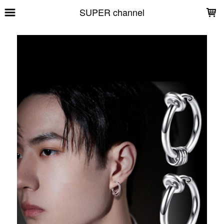
LOADING...
SUPER channel