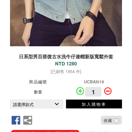
日系型男百搭復古水洗牛仔連帽新版寬鬆外套
NTD 1280
[已銷售 1954 件]
商品編號
UCBAI019
數量
加入購物車
收藏