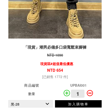
「現貨」潮男必備多口袋寬鬆束腳褲
NTD 1090
現貨區#超值最低優惠
NTD 654
[已銷售 1772 件]
商品編號
UPBAI001
數量
加入購物車