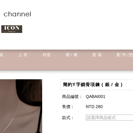
 裝
上 衣
外套
裙 / 褲
套 裝
配 件 (包
簡約Y字鎖骨項鍊 ( 銀 / 金 )
商品編號：
QABAI001
售價：
NTD 280
款式：
請選擇商品樣式