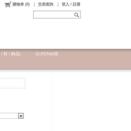
購物車
(
0
)
交易查詢
登入 / 註冊
 / 鞋 / 飾品)
QUEEN休閒