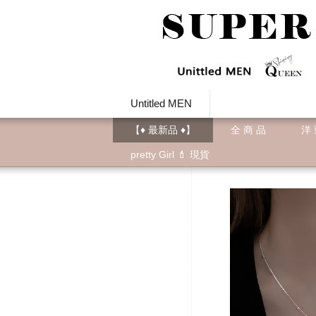
Untitled MEN
【♦ 最新品 ♦】
全 商 品
洋
pretty Girl 💄 現貨