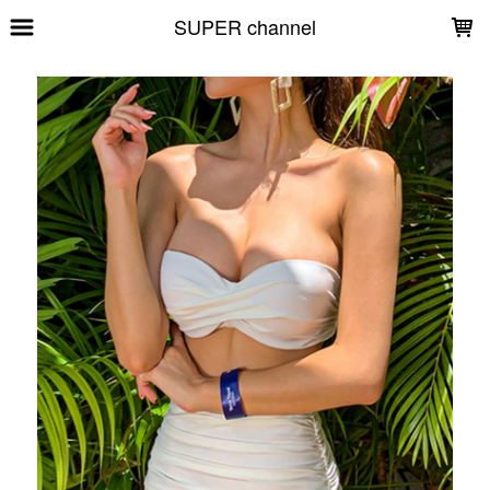
LOADING...
SUPER channel