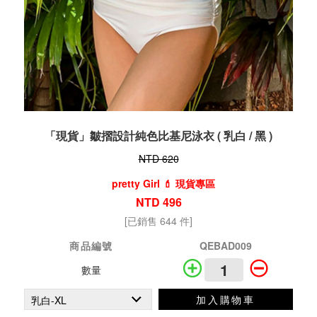
「現貨」皺摺設計純色比基尼泳衣 ( 乳白 / 黑 )
NTD 620
pretty Girl 💄 現貨專區
NTD 496
[已銷售 644 件]
商品編號
QEBAD009
數量
加入購物車