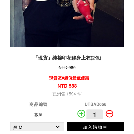
「現貨」純棉印花修身上衣(2色)
NTD 980
現貨區#超值最低優惠
NTD 588
[已銷售 1594 件]
商品編號
UTBAD056
數量
加入購物車