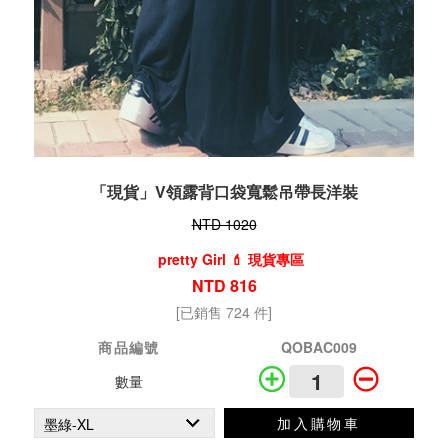
「現貨」V領露背口袋寬鬆吊帶長洋裝
NTD 1020
pretty Girl 💄 現貨專區
NTD 816
[已銷售 724 件]
商品編號
QOBAC009
數量
加入購物車