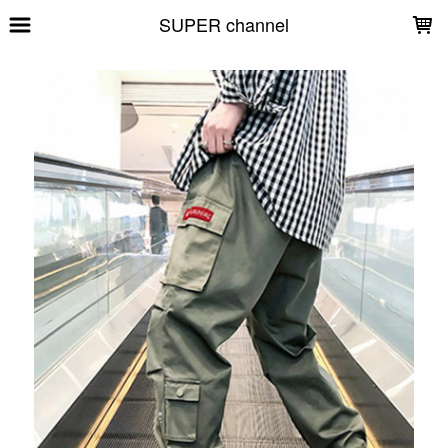
LOADING...
SUPER channel