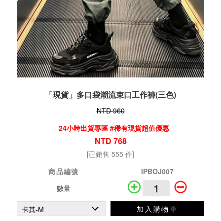
「現貨」多口袋潮流束口工作褲(三色)
NTD 960
24小時出貨專區 #稀有現貨超值優惠
NTD 768
[已銷售 555 件]
商品編號
IPBOJ007
數量
加入購物車