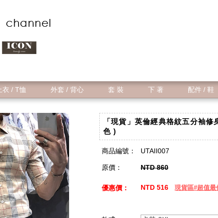
衣 / T恤
外套 / 背心
套 裝
下 著
配件 / 鞋
「現貨」英倫經典格紋五分袖修身上
色 )
商品編號：
UTAII007
原價：
NTD 860
NTD 516
優惠價：
現貨區#超值最