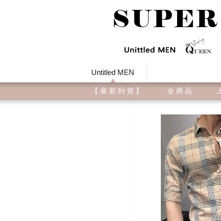
Untitled MEN
【 最 新 到 貨 】
全 商 品
上