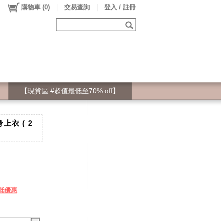
購物車
(
0
)
交易查詢
登入 / 註冊
【現貨區 #超值最低至70% off】
衣 ( 2
低優惠