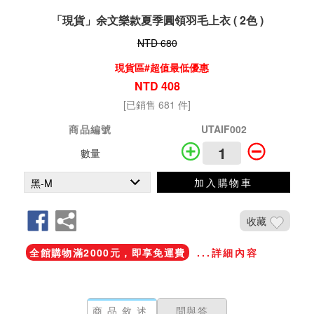
「現貨」余文樂款夏季圓領羽毛上衣 ( 2色 )
NTD 680
現貨區#超值最低優惠
NTD 408
[已銷售 681 件]
商品編號
UTAIF002
數量
加入購物車
收藏
全館購物滿2000元，即享免運費
...詳細內容
商品敘述
問與答