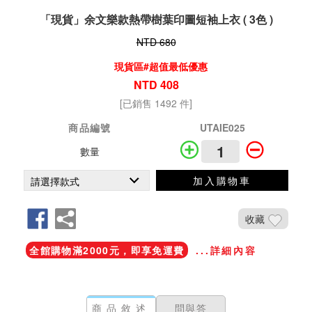
「現貨」余文樂款熱帶樹葉印圖短袖上衣 ( 3色 )
NTD 680
現貨區#超值最低優惠
NTD 408
[已銷售 1492 件]
商品編號
UTAIE025
數量
加入購物車
收藏
全館購物滿2000元，即享免運費
...詳細內容
商品敘述
問與答