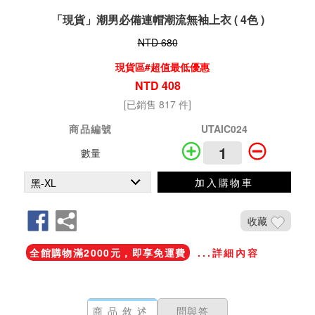
「現貨」潮男必備連帽潮流無袖上衣 ( 4色 )
NTD 680
現貨區#超值最低優惠
NTD 408
[已銷售 817 件]
商品編號
UTAIC024
數量
加入購物車
收藏
全館購物滿2000元，即享免運費
...詳細內容
商品敘述
問與答