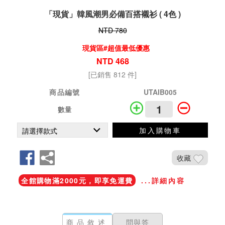
「現貨」韓風潮男必備百搭襯衫 ( 4色 )
NTD 780
現貨區#超值最低優惠
NTD 468
[已銷售 812 件]
商品編號
UTAIB005
數量
加入購物車
收藏
全館購物滿2000元，即享免運費
...詳細內容
商品敘述
問與答