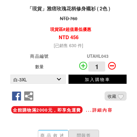
「現貨」雅痞玫瑰花柄修身襯衫 ( 2色 )
NTD 760
現貨區#超值最低優惠
NTD 456
[已銷售 630 件]
商品編號
UTAHL043
數量
加入購物車
收藏
全館購物滿2000元，即享免運費
...詳細內容
商品敘述
問與答