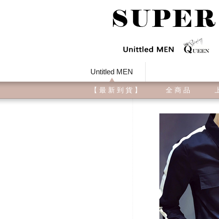
Untitled MEN
【 最 新 到 貨 】
全 商 品
上