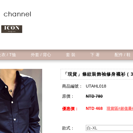
衣 / T恤
外套 / 背心
套 裝
下 著
配件 / 鞋
「現貨」條紋裝飾袖修身襯衫 ( 3
商品編號：
UTAHL018
原價：
NTD 780
NTD 468
優惠價：
現貨區#超值最
款式：
白-XL