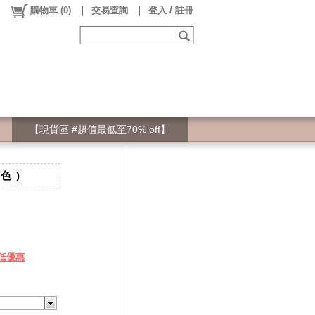
購物車
(
0
)
交易查詢
登入 / 註冊
【現貨區 #超值最低至70% off】
色 )
低優惠