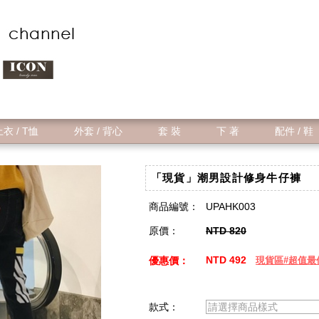
衣 / T恤
外套 / 背心
套 裝
下 著
配件 / 鞋
「現貨」潮男設計修身牛仔褲
商品編號：
UPAHK003
原價：
NTD 820
NTD 492
優惠價：
現貨區#超值最
款式：
請選擇商品樣式