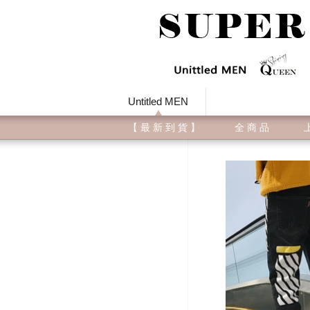
Untitled MEN
【 最 新 到 貨 】
全 商 品
上