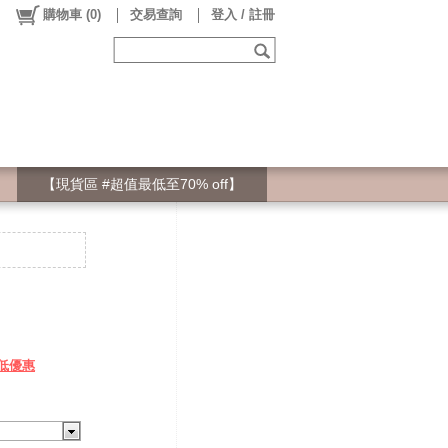
購物車
(
0
)
交易查詢
登入 / 註冊
【現貨區 #超值最低至70% off】
低優惠